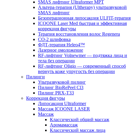
SMAS лифтинг Ultraformer MPT
Альтера-терапия (Ultherapy) ультразвуковой
SMAS лифтинг
Безоперационная липосакция ULFIT-терапия
ICOONE Laser Med быстрая и эффективная
коррекция фигуры
Терапия восстановления волос Regenera
CO-2 шлифовка
ФДТ-терапия Heleo4™
Лазерное омоложение
RF-лифтинг Volnewmer — подтяжка лица и
тела без операции
RF-лифтинг Oligio — современный способ
вернуть коже упругость без операции
Пилинги
Ультразвуковой пилинг
Пилинг BioRePeel Cl3
Пилинг PRX-T33
Коррекция фигуры
Липосакция Ultraformer
Массаж ICOONE LASER
Массаж
Классический общий массаж
Аромамассаж
Классический массаж лица