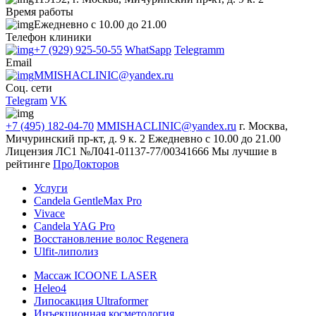
Время работы
Ежедневно с 10.00 до 21.00
Телефон клиники
+7 (929) 925-50-55
WhatSapp
Telegramm
Email
MMISHACLINIC@yandex.ru
Соц. сети
Telegram
VK
+7 (495) 182-04-70
MMISHACLINIC@yandex.ru
г. Москва,
Мичуринский пр-кт, д. 9 к. 2
Ежедневно с 10.00 до 21.00
Лицензия ЛС1 №Л041-01137-77/00341666
Мы лучшие в
рейтинге
ПроДокторов
Услуги
Candela GentleMax Pro
Vivace
Candela YAG Pro
Восстановление волос Regenera
Ulfit-липолиз
Массаж ICOONE LASER
Heleo4
Липосакция Ultraformer
Инъекционная косметология