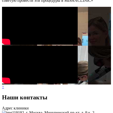
советую провести эти процедуры в MISHACLINIC»
↑
Наши контакты
Адрес клиники
119192, г. Москва, Мичуринский пр-кт, д. 9 к. 2