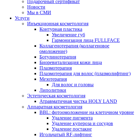
Подарочный сертификат
Новости
Мы в СМИ
Услуги
Инъекционная косметология
Контурная пластика
Увеличение губ
Гармонизация лица FULLFACE
Коллагенотерапия (коллагеновое
омоложение)
Ботулинотерапия
Биоревитализация кожи лица
Плазмотерапия
Плазмотерапия для волос (плазмолифтинг)
Мезотерапия
Для волос и головы
Липолитики
Эстетическая косметология
Атравматичная чистка HOLY LAND
Аппаратная косметология
BBL: фотоомоложение на клеточном уровне
Удаление пигмента
Удаление купероза и сосудов
Удаление постакне
Игольчатый RF-лифтинг