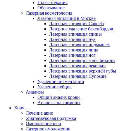
Прессотерапия
Обертывание
Лазерная косметология
Лазерная эпиляция в Москве
Лазерная эпиляция Candela
Лазерное удаление бакенбардов
Лазерная эпиляция спины
Лазерная эпиляция рук
Лазерная эпиляция подмышек
Лазерная эпиляция лица
Лазерная эпиляция ног
Лазерная эпиляция зоны бикини
Лазерная эпиляция декольте
Лазерная эпиляция верхней губы
Лазерная эпиляция Cynosure
Удаление пигментации
Удаление рубцов
Анализы
Общий анализ крови
Анализы на гормоны
Хочу…
Лечение акне
Ультразвуковая подтяжка
Омоложение шеи
Лазерное омоложение