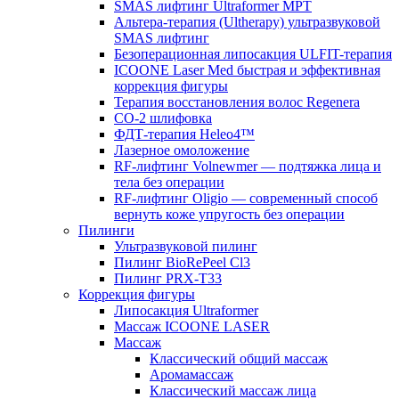
SMAS лифтинг Ultraformer MPT
Альтера-терапия (Ultherapy) ультразвуковой
SMAS лифтинг
Безоперационная липосакция ULFIT-терапия
ICOONE Laser Med быстрая и эффективная
коррекция фигуры
Терапия восстановления волос Regenera
CO-2 шлифовка
ФДТ-терапия Heleo4™
Лазерное омоложение
RF-лифтинг Volnewmer — подтяжка лица и
тела без операции
RF-лифтинг Oligio — современный способ
вернуть коже упругость без операции
Пилинги
Ультразвуковой пилинг
Пилинг BioRePeel Cl3
Пилинг PRX-T33
Коррекция фигуры
Липосакция Ultraformer
Массаж ICOONE LASER
Массаж
Классический общий массаж
Аромамассаж
Классический массаж лица