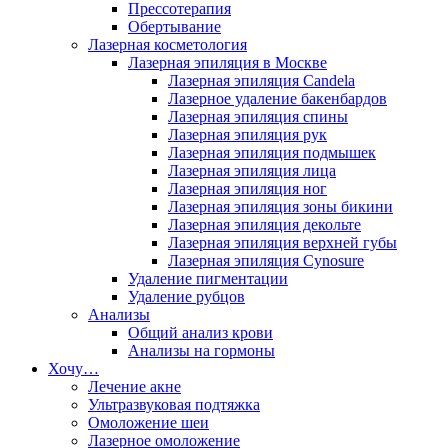
Прессотерапия
Обертывание
Лазерная косметология
Лазерная эпиляция в Москве
Лазерная эпиляция Candela
Лазерное удаление бакенбардов
Лазерная эпиляция спины
Лазерная эпиляция рук
Лазерная эпиляция подмышек
Лазерная эпиляция лица
Лазерная эпиляция ног
Лазерная эпиляция зоны бикини
Лазерная эпиляция декольте
Лазерная эпиляция верхней губы
Лазерная эпиляция Cynosure
Удаление пигментации
Удаление рубцов
Анализы
Общий анализ крови
Анализы на гормоны
Хочу…
Лечение акне
Ультразвуковая подтяжка
Омоложение шеи
Лазерное омоложение