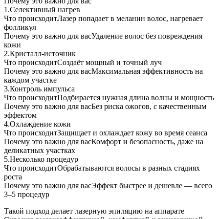
Почему это важно для вас
1.
Селективный нагрев
Что происходит
Лазер попадает в меланин волос, нагревает
фолликул
Почему это важно для вас
Удаление волос без повреждения
кожи
2.
Кристалл-источник
Что происходит
Создаёт мощный и точный луч
Почему это важно для вас
Максимальная эффективность на
каждом участке
3.
Контроль импульса
Что происходит
Подбирается нужная длина волны и мощность
Почему это важно для вас
Без риска ожогов, с качественным
эффектом
4.
Охлаждение кожи
Что происходит
Защищает и охлаждает кожу во время сеанса
Почему это важно для вас
Комфорт и безопасность, даже на
деликатных участках
5.
Несколько процедур
Что происходит
Обрабатываются волосы в разных стадиях
роста
Почему это важно для вас
Эффект быстрее и дешевле — всего
3–5 процедур
Такой подход делает лазерную эпиляцию на аппарате