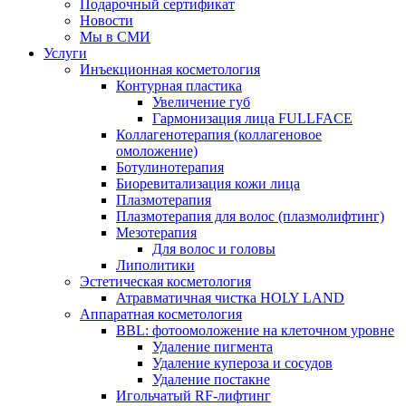
Подарочный сертификат
Новости
Мы в СМИ
Услуги
Инъекционная косметология
Контурная пластика
Увеличение губ
Гармонизация лица FULLFACE
Коллагенотерапия (коллагеновое
омоложение)
Ботулинотерапия
Биоревитализация кожи лица
Плазмотерапия
Плазмотерапия для волос (плазмолифтинг)
Мезотерапия
Для волос и головы
Липолитики
Эстетическая косметология
Атравматичная чистка HOLY LAND
Аппаратная косметология
BBL: фотоомоложение на клеточном уровне
Удаление пигмента
Удаление купероза и сосудов
Удаление постакне
Игольчатый RF-лифтинг