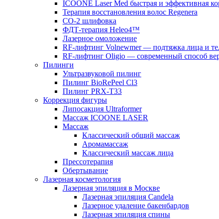
ICOONE Laser Med быстрая и эффективная к
Терапия восстановления волос Regenera
CO-2 шлифовка
ФДТ-терапия Heleo4™
Лазерное омоложение
RF-лифтинг Volnewmer — подтяжка лица и те
RF-лифтинг Oligio — современный способ вер
Пилинги
Ультразвуковой пилинг
Пилинг BioRePeel Cl3
Пилинг PRX-T33
Коррекция фигуры
Липосакция Ultraformer
Массаж ICOONE LASER
Массаж
Классический общий массаж
Аромамассаж
Классический массаж лица
Прессотерапия
Обертывание
Лазерная косметология
Лазерная эпиляция в Москве
Лазерная эпиляция Candela
Лазерное удаление бакенбардов
Лазерная эпиляция спины