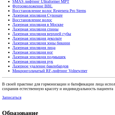
SMAS лифтинг Ultraformer MPT
Фотоомоложение BBL
Восстановление волос Regenera Pro Stems
Лазерная эпиляция Cynosure
Восстановление волос
Лазерная эпиляция в Москве
Лазерная эпиляция спины
Лазерная эпиляция верхней губы
Лазерная эпиляция декольте
Лазерная эпиляция зоны бикини
Лазерная эпиляция лица
Лазерная эпиляция ног
Лазерная эпиляция подмышек
Лазерная эпиляция рук
Лазерное удаление бакенбардов
Микроигольчатый RF-лифтинг Volnewmer
В своей практике для гормонизации и бьтификации лица испол
сохранив естественную красоту и индивидуальность пациента
Записаться
Образование