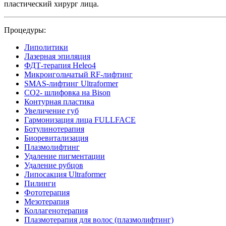
пластический хирург лица.
Процедуры:
Липолитики
Лазерная эпиляция
ФДТ-терапия Heleo4
Микроигольчатый RF-лифтинг
SMAS-лифтинг Ultraformer
CO2- шлифовка на Bison
Контурная пластика
Увеличение губ
Гармонизация лица FULLFACE
Ботулинотерапия
Биоревитализация
Плазмолифтинг
Удаление пигментации
Удаление рубцов
Липосакция Ultraformer
Пилинги
Фототерапия
Мезотерапия
Коллагенотерапия
Плазмотерапия для волос (плазмолифтинг)