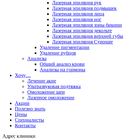
Лазерная эпиляция рук
Лазерная эпиляция подмышек
Лазерная эпиляция лица
Лазерная эпиляция ног
Лазерная эпиляция зоны бикини
Лазерная эпиляция декольте
Лазерная эпиляция верхней губы
Лазерная эпиляция Cynosure
Удаление пигментации
Удаление рубцов
Анализы
Общий анализ крови
Анализы на гормоны
Хочу…
Лечение акне
Ультразвуковая подтяжка
Омоложение шеи
Лазерное омоложение
Акции
Полезно знать
Цены
Специалисты
Контакты
Адрес клиники