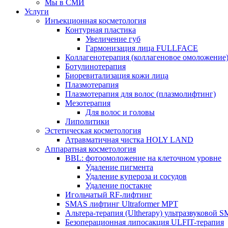
Мы в СМИ
Услуги
Инъекционная косметология
Контурная пластика
Увеличение губ
Гармонизация лица FULLFACE
Коллагенотерапия (коллагеновое омоложение
Ботулинотерапия
Биоревитализация кожи лица
Плазмотерапия
Плазмотерапия для волос (плазмолифтинг)
Мезотерапия
Для волос и головы
Липолитики
Эстетическая косметология
Атравматичная чистка HOLY LAND
Аппаратная косметология
BBL: фотоомоложение на клеточном уровне
Удаление пигмента
Удаление купероза и сосудов
Удаление постакне
Игольчатый RF-лифтинг
SMAS лифтинг Ultraformer MPT
Альтера-терапия (Ultherapy) ультразвуковой
Безоперационная липосакция ULFIT-терапия