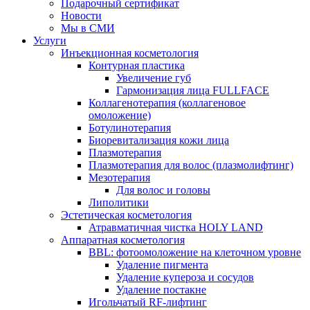
Подарочный сертификат
Новости
Мы в СМИ
Услуги
Инъекционная косметология
Контурная пластика
Увеличение губ
Гармонизация лица FULLFACE
Коллагенотерапия (коллагеновое
омоложение)
Ботулинотерапия
Биоревитализация кожи лица
Плазмотерапия
Плазмотерапия для волос (плазмолифтинг)
Мезотерапия
Для волос и головы
Липолитики
Эстетическая косметология
Атравматичная чистка HOLY LAND
Аппаратная косметология
BBL: фотоомоложение на клеточном уровне
Удаление пигмента
Удаление купероза и сосудов
Удаление постакне
Игольчатый RF-лифтинг