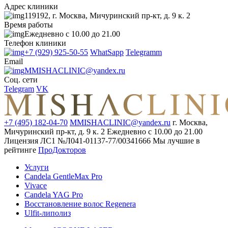
Адрес клиники
119192, г. Москва, Мичуринский пр-кт, д. 9 к. 2
Время работы
Ежедневно с 10.00 до 21.00
Телефон клиники
+7 (929) 925-50-55
WhatSapp
Telegramm
Email
MMISHACLINIC@yandex.ru
Соц. сети
Telegram
VK
+7 (495) 182-04-70
MMISHACLINIC@yandex.ru
г. Москва,
Мичуринский пр-кт, д. 9 к. 2
Ежедневно с 10.00 до 21.00
Лицензия ЛС1 №Л041-01137-77/00341666
Мы лучшие в
рейтинге
ПроДокторов
Услуги
Candela GentleMax Pro
Vivace
Candela YAG Pro
Восстановление волос Regenera
Ulfit-липолиз