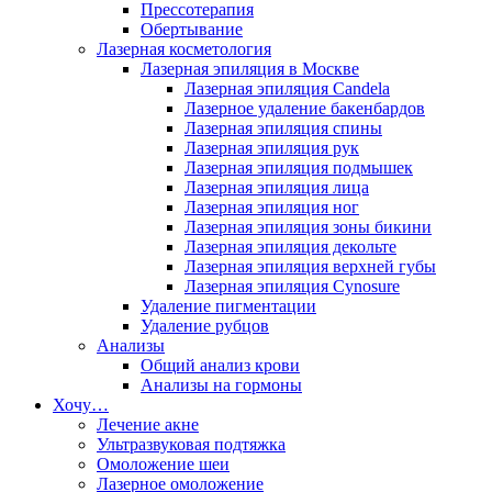
Прессотерапия
Обертывание
Лазерная косметология
Лазерная эпиляция в Москве
Лазерная эпиляция Candela
Лазерное удаление бакенбардов
Лазерная эпиляция спины
Лазерная эпиляция рук
Лазерная эпиляция подмышек
Лазерная эпиляция лица
Лазерная эпиляция ног
Лазерная эпиляция зоны бикини
Лазерная эпиляция декольте
Лазерная эпиляция верхней губы
Лазерная эпиляция Cynosure
Удаление пигментации
Удаление рубцов
Анализы
Общий анализ крови
Анализы на гормоны
Хочу…
Лечение акне
Ультразвуковая подтяжка
Омоложение шеи
Лазерное омоложение