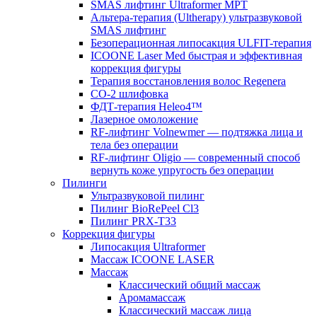
SMAS лифтинг Ultraformer MPT
Альтера-терапия (Ultherapy) ультразвуковой
SMAS лифтинг
Безоперационная липосакция ULFIT-терапия
ICOONE Laser Med быстрая и эффективная
коррекция фигуры
Терапия восстановления волос Regenera
CO-2 шлифовка
ФДТ-терапия Heleo4™
Лазерное омоложение
RF-лифтинг Volnewmer — подтяжка лица и
тела без операции
RF-лифтинг Oligio — современный способ
вернуть коже упругость без операции
Пилинги
Ультразвуковой пилинг
Пилинг BioRePeel Cl3
Пилинг PRX-T33
Коррекция фигуры
Липосакция Ultraformer
Массаж ICOONE LASER
Массаж
Классический общий массаж
Аромамассаж
Классический массаж лица